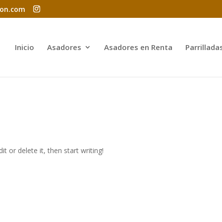
lon.com
Inicio
Asadores
Asadores en Renta
Parrillada
t or delete it, then start writing!