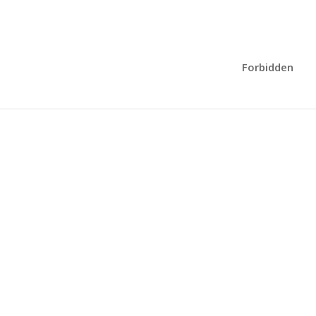
0 Items
Forbidden