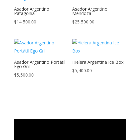
Asador Argentino
Asador Argentino
Patagonia
Mendoza
$
14,500.00
$
25,500.00
Asador Argentino Portátil
Hielera Argentina Ice Box
Ego Grill
$
5,400.00
$
5,500.00