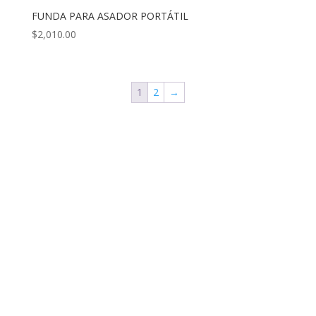
FUNDA PARA ASADOR PORTÁTIL
$
2,010.00
1
2
→
Nos Encontramos en:
Domicilio: Jilotzingo 136
(entre Jumil y Copal)
Pedregal de Santo Domingo, Coyoacán
Ciudad de México, 04369
Teléfono: 56 5229 8144